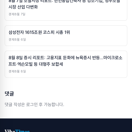
8월 7일 조달시장 리포트: 한인종합건축사 등 강소기업, 정부조달
시장 산업 다변화
경제
8월 7일
삼성전자 1615조원 코스피 시총 1위
경제
8월 6일
8월 8일 증시 리포트: 고용지표 둔화에 뉴욕증시 반등…마이크로소
프트·엑슨모빌 등 대형주 보합세
경제
8월 8일
댓글
댓글 작성은 로그인 후 가능합니다.
Vibe
Times