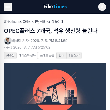
Vibe
Times
홈
›
경제
›
OPEC플러스 7개국, 석유 생산량 늘린다
OPEC플러스 7개국, 석유 생산량 늘린다
박세미 기자
·
2026. 7. 5. PM 8:41:59
· 수정
2026. 8. 7. AM 5:25:02
AI수정
페이스북 공유
쓰레드 공유
인쇄
3줄 요약