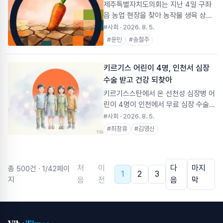
력 결핍 과잉행동 장애)에 미치는 영향
제주특별자치도의회는 지난 4일 구좌
과 이를 시간 관리 문제로 인식하는 현
읍 농업 현장을 찾아 농작물 생육 상황
상을 심층 분석하는 데 중점을 두었습
과 농업용수 공급 실태를 점검하고 농
#사회
· 2026. 8. 5.
니다. ---
업인·생산자단체와 간담회를 열었다.
#
윤민
#
송철주
제주 동부지역에 폭염과 가뭄이 이어지
면서 당근 파종에 비상이 걸렸다. 농민
키르기스 어린이 4명, 인천서 심장
들은 반복되는 농업용수 부족을 해결하
수술 받고 건강 되찾아
려면 물백과 급수차 지원을 넘어 저류
지 조성과 용수관 교체 등 근본적인 대
키르기스스탄에서 온 선천성 심장병 어
책이 필요하다고 호소했다.
린이 4명이 인천에서 무료 심장 수술
을 성공적으로 마치고 건강을 회복했
#사회
· 2026. 8. 5.
다. 인천시는 2007년부터 아시아권 자
#
최창휴
#
김영신
매도시 어린이를 대상으로 의료 지원
사업을 시행해 왔으며, 이 사업을 통해
현재까지 총 175명의 어린이가 무료
처
이
다
마지
총
500
건 ·
1
/
42
페이
수술을 받았다.
1
2
3
지
음
전
음
막