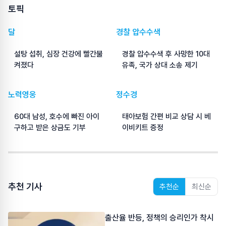
토픽
달
경찰 압수수색
설탕 섭취, 심장 건강에 빨간불
경찰 압수수색 후 사망한 10대
켜졌다
유족, 국가 상대 소송 제기
노력영웅
정수경
60대 남성, 호수에 빠진 아이
태아보험 간편 비교 상담 시 베
구하고 받은 상금도 기부
이비키트 증정
추천 기사
추천순
최신순
출산율 반등, 정책의 승리인가 착시