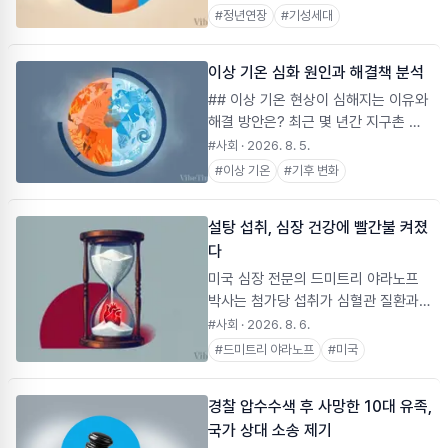
방안을 모색하고 있습니다. 이를 위해
#
정년연장
#
기성세대
기업이 중장년층 고용을 유지하며 청년
인력을 신규 채용하도록 유도하는 중재
이상 기온 심화 원인과 해결책 분석
안이 마련되었으며, 임금 체계 개편 및
신규 채용 기업에 대한 정책적 지원이
## 이상 기온 현상이 심해지는 이유와
검토되었습니다. 정부는 산업별 특성을
해결 방안은? 최근 몇 년간 지구촌 곳
고려한 적용 방안을 마련하고 노사 협
곳에서 경험하는 이상 기온 현상은 단
#사회
· 2026. 8. 5.
의를 통해 구체적인 지원 기준을 확정
순한 날씨 변화를 넘어 심각한 사회, 경
#
이상 기온
#
기후 변화
할 예정입니다.
제, 환경 문제를 야기하고 있습니다. 폭
염, 한파, 집중호우, 가뭄 등 극단적인
설탕 섭취, 심장 건강에 빨간불 켜졌
기상 이변은 빈번하게 발생하며 우리의
다
삶에 직접적인 영향을 미치고 있습니
다. 본 보고서는 이상 기온 현상이 심화
미국 심장 전문의 드미트리 야라노프
되는 이유를 다각적으로 분석하고, 이
박사는 첨가당 섭취가 심혈관 질환과
에 대한 효과적인 해결 방안을 제시하
당뇨병 위험을 높이므로 줄여야 한다고
#사회
· 2026. 8. 6.
고자 합니다. ### 1. 배경: 이상 기온
강조했습니다. 하버드 T.H. 챈 보건대
#
드미트리 야라노프
#
미국
현상의 정의와 심각성
학원 연구에 따르면 설탕 첨가 음료 섭
취 시 심혈관 질환 위험이 18% 증가하
경찰 압수수색 후 사망한 10대 유족,
며, JAMA Internal Medicine 연구에
국가 상대 소송 제기
서는 첨가당 섭취 비율이 높을수록 사