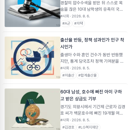
망 위험이 두 배 이상 높아진다고 밝혔
경찰의 압수수색을 받은 뒤 스스로 목
습니다. 따라서 탄산음료, 가공식품 등
숨을 끊은 10대 남학생의 유족이 국가
첨가당 섭취를 줄이고 식품 표시를 확
와 경찰관들을 상대로 손해배상 소송을
#사회
· 2026. 8. 6.
인하는 것이 중요합니다.
제기했습니다. 당시 홈캠 영상에는, 부
#
A군
#
자택
모가 없는 상태에서 경찰이 미성년자인
학생을 상대로 혐의를 추궁하는 장면이
출산율 반등, 정책 성과인가 인구 착
담겼습니다.
시인가
출생아 수와 혼인 건수가 동반 반등했
지만, 통계 당국조차 정책 기여분을 분
리하지 못한다고 밝혔다. 반등의 실제
#사회
· 2026. 8. 5.
동력을 데이터로 짚었다.
#
저출산
#
합계출산율
60대 남성, 호수에 빠진 아이 구하
고 받은 상금도 기부
경기도 의왕시에서 기간제 근로자 김경
호 씨가 백운호수에 빠진 19개월 여자
아이를 구조했다. 김 씨는 LG복지재단
#사회
· 2026. 8. 5.
으로부터 받은 포상금 일부를 청계동
#
김경호
#
LG복지재단