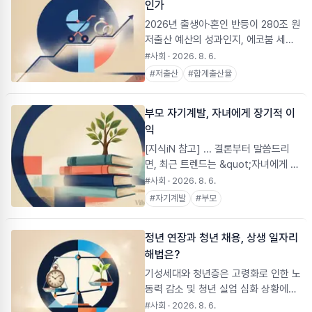
인가
2026년 출생아·혼인 반등이 280조 원
저출산 예산의 성과인지, 에코붐 세대
의 일시적 인구구조 효과인지 데이터로
#사회
· 2026. 8. 6.
따져본다.
#
저출산
#
합계출산율
부모 자기계발, 자녀에게 장기적 이
익
[지식iN 참고] ... 결론부터 말씀드리
면, 최근 트렌드는 &quot;자녀에게 올
인하는 것보다 부모 자신의 자기계발에
#사회
· 2026. 8. 6.
투자하는 것이 장기적으로 자녀에게도
#
자기계발
#
부모
더 이롭다&quot;는 방향으로 인식이
많이 변화하고 있습니다. 왜 부모 자신
정년 연장과 청년 채용, 상생 일자리
의 자기계발에 투자할 의향이...
해법은?
기성세대와 청년층은 고령화로 인한 노
동력 감소 및 청년 실업 심화 상황에서
모두에게 좋은 일자리를 만들기 위한
#사회
· 2026. 8. 6.