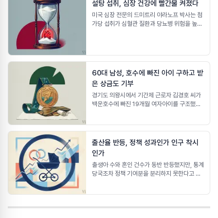
설탕 섭취, 심장 건강에 빨간불 켜졌다
현상이 심화되는 이유를 다각적으로 분석하고,
미국 심장 전문의 드미트리 야라노프 박사는 첨
이에 대한 효과적인 해결 방안을 제시하고자 합
가당 섭취가 심혈관 질환과 당뇨병 위험을 높이
니다. ### 1. 배경: 이상 기온 현상의 정의와 심
므로 줄여야 한다고 강조했습니다. 하버드 T.H.
각성
챈 보건대학원 연구에 따르면 설탕 첨가 음료 섭
취 시 심혈관 질환 위험이 18% 증가하며,
JAMA Internal Medicine 연구에서는 첨가
당 섭취 비율이 높을수록 사망 위험이 두 배 이
60대 남성, 호수에 빠진 아이 구하고 받
상 높아진다고 밝혔습니다. 따라서 탄산음료, 가
은 상금도 기부
공식품 등 첨가당 섭취를 줄이고 식품 표시를 확
인하는 것이 중요합니다.
경기도 의왕시에서 기간제 근로자 김경호 씨가
백운호수에 빠진 19개월 여자아이를 구조했다.
김 씨는 LG복지재단으로부터 받은 포상금 일부
를 청계동 주민센터에 기부하여 취약계층 아동
3가구에 지원했다.
출산율 반등, 정책 성과인가 인구 착시
인가
출생아 수와 혼인 건수가 동반 반등했지만, 통계
당국조차 정책 기여분을 분리하지 못한다고 밝
혔다. 반등의 실제 동력을 데이터로 짚었다.