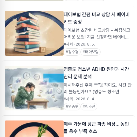
주민센터에 기부하여 취약계층 아동 3
가구에 지원했다.
태아보험 간편 비교 상담 시 베이비
키트 증정
태아보험 초간편 비교상담 - 복잡하고
어려운 보험! 지금 신청하면 베이비키
트2종 100% 증정
#사회
· 2026. 8. 5.
#
정수경
#
태아보험
영종도 청소년 ADHD 원인과 시간
관리 문제 분석
제시해주신 주제 **"움직여요. 시간 관
리 불능인가요? (영종도 청소년
ADHD)"**에 대해 최신 연구 결과와
#사회
· 2026. 8. 4.
현장 데이터, 전문가 의견을 바탕으로
#
영종도
#
청소년
상세히 정리해 드립니다. 이 조사 보고
서는 영종도라는 **특수한 지역적 특
제주 가뭄에 당근 파종 비상… 농민
성(개발 중심, 독립된 섬 지역, 학업 스
들 용수 부족 호소
트레스 과다)**이 청소년 ADHD(주의